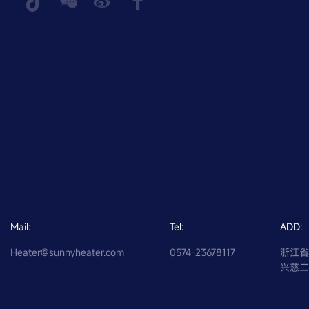
Mail:
Tel:
ADD:
Heater@sunnyheater.com
0574-23678117
浙江
兴慈二