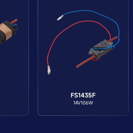
FS1435F
14V106W