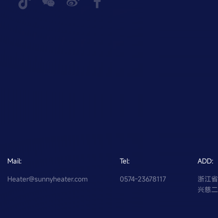
Mail:
Tel:
ADD:
Heater@sunnyheater.com
0574-23678117
浙江
兴慈二