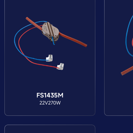
FS1435M
22V270W