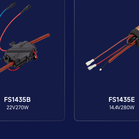
FS1435B
FS1435E
22V270W
14.4V280W