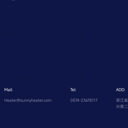
Mail:
Tel:
ADD:
Heater@sunnyheater.com
0574-23678117
浙江
兴慈二